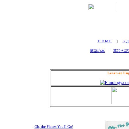
ＨＯＭＥ
|
メ
英語の本
|
英語の記
Learn an Eng
Oh, the Places You'll Go!