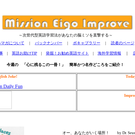
～次世代型英語学習法があなたの脳ミソを直撃する～
ルマガについて
|
バックナンバー
|
ボキャブラリー
|
読者のページ
事
|
英語お助けTIP
|
発掘！お勧め英語サイト
|
海外学習情報
｜
今週の 「心に残るこの一冊！」 簡単かつ名作どころをご紹介！
lish Joke!
Today
Impro
オー、あなたがいく場所！ by Dr. Seus