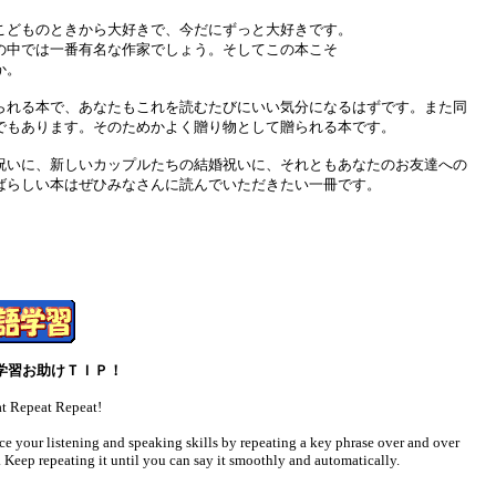
こどものときから大好きで、今だにずっと大好きです。
の中では一番有名な作家でしょう。そしてこの本こそ
か。
られる本で、あなたもこれを読むたびにいい気分になるはずです。また同
でもあります。そのためかよく贈り物として贈られる本です。
祝いに、新しいカップルたちの結婚祝いに、それともあなたのお友達への
ばらしい本はぜひみなさんに読んでいただきたい一冊です。
学習お助けＴＩＰ！
t Repeat Repeat!
ice your listening and speaking skills by repeating a key phrase over and over
. Keep repeating it until you can say it smoothly and automatically.