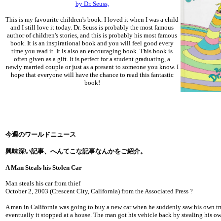
by Dr. Seuss,
This is my favourite children's book. I loved it when I was a child
and I still love it today. Dr. Seuss is probably the most famous
author of children's stories, and this is probably his most famous
book. It is an inspirational book and you will feel good every
time you read it. It is also an encouraging book. This book is
often given as a gift. It is perfect for a student graduating, a
newly married couple or just as a present to someone you know. I
hope that everyone will have the chance to read this fantastic
book!
今週のワールドニュース
興味深い記事、へんてこな記事なんかをご紹介。
A Man Steals his Stolen Car
Man steals his car from thief
October 2, 2003 (Crescent City, California) from the Associated Press ?
A man in California was going to buy a new car when he suddenly saw his own tru
eventually it stopped at a house. The man got his vehicle back by stealing his ow